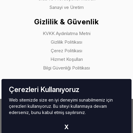
Sanayi ve Üretim
Gizlilik & Güvenlik
KVKK Aydınlatma Metni
Gizlilik Politikası
Çerez Politikası
Hizmet Koşulları
Bilgi Güvenliği Politikası
Çerezleri Kullanıyoruz
Web sitemizde size en iyi deneyimi sunabilmemiz için
çerezleri kullanıyoruz. Bu siteyi kullanmaya devam
Copyright © 2026.
Beyfendi Tekstil Gıda San. Ve Tic. Ltd. Şti.
ederseniz, bunu kabul etmiş sayılırsınız.
Tüm Hakları Saklıdır.
X