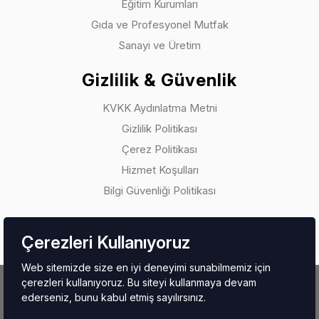
Eğitim Kurumları
Gıda ve Profesyonel Mutfak
Sanayi ve Üretim
Gizlilik & Güvenlik
KVKK Aydınlatma Metni
Gizlilik Politikası
Çerez Politikası
Hizmet Koşulları
Bilgi Güvenliği Politikası
Çerezleri Kullanıyoruz
Web sitemizde size en iyi deneyimi sunabilmemiz için
çerezleri kullanıyoruz. Bu siteyi kullanmaya devam
Copyright © 2026.
Beyfendi Tekstil Gıda San. Ve Tic. Ltd. Şti.
ederseniz, bunu kabul etmiş sayılırsınız.
Tüm Hakları Saklıdır.